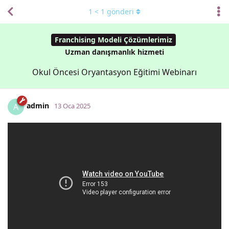
1
<
1
gönderi
Franchising Modeli Çözümlerimiz
Uzman danışmanlık hizmeti
Okul Öncesi Oryantasyon Eğitimi Webinarı
admin
A
13 Oca 2025