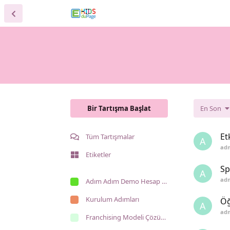
Bir Tartışma Başlat
En Son
Et
Tüm Tartışmalar
A
ad
Etiketler
Sp
A
ad
Adım Adım Demo Hesap Kullanımı
Kurulum Adımları
Öğ
A
ad
Franchising Modeli Çözümlerimiz