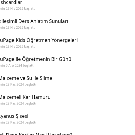
ashcardlar
min
22 Nis 2025
başlattı
kileşimli Ders Anlatım Sunuları
min
22 Nis 2025
başlattı
uPage Kids Öğretmen Yönergeleri
min
22 Nis 2025
başlattı
uPage ile Öğretmenin Bir Günü
min
3 Ara 2024
başlattı
Malzeme ve Su ile Slime
min
22 Kas 2024
başlattı
Malzemeli Kar Hamuru
min
22 Kas 2024
başlattı
yanus Şişesi
min
22 Kas 2024
başlattı