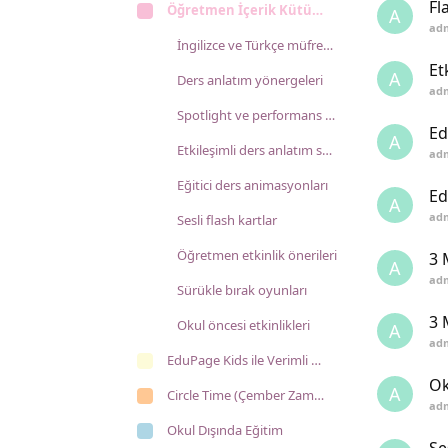
Fl
Öğretmen İçerik Kütüphanesi
A
ad
İngilizce ve Türkçe müfredat
Et
A
Ders anlatım yönergeleri
ad
Spotlight ve performans çalışmaları
Ed
A
Etkileşimli ders anlatım sunuları
ad
Eğitici ders animasyonları
Ed
A
ad
Sesli flash kartlar
Öğretmen etkinlik önerileri
3 
A
ad
Sürükle bırak oyunları
3 
Okul öncesi etkinlikleri
A
ad
EduPage Kids ile Verimli Ders İşleme
Ok
A
Circle Time (Çember Zamanı)
ad
Okul Dışında Eğitim