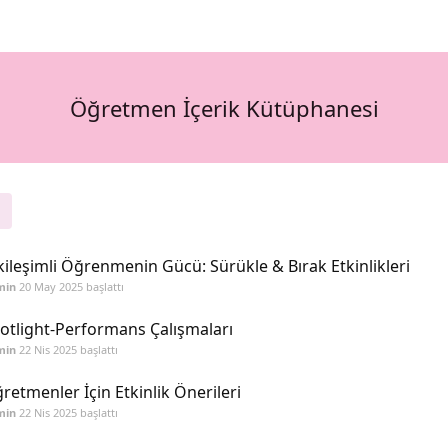
Öğretmen İçerik Kütüphanesi
kileşimli Öğrenmenin Gücü: Sürükle & Bırak Etkinlikleri
min
20 May 2025
başlattı
otlight-Performans Çalışmaları
min
22 Nis 2025
başlattı
retmenler İçin Etkinlik Önerileri
min
22 Nis 2025
başlattı