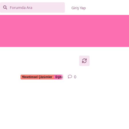
Giriş Yap
0
0
yanıt
Yönetimsel Çözümler
Dijital okul takvimi