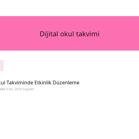
Dijital okul takvimi
ul Takviminde Etkinlik Düzenleme
min
9 Eki 2024
başlattı