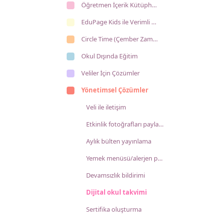
Öğretmen İçerik Kütüphanesi
EduPage Kids ile Verimli Ders İşleme
Circle Time (Çember Zamanı)
Okul Dışında Eğitim
Veliler İçin Çözümler
Yönetimsel Çözümler
Veli ile iletişim
Etkinlik fotoğrafları paylaşma
Aylık bülten yayınlama
Yemek menüsü/alerjen paylaşımı
Devamsızlık bildirimi
Dijital okul takvimi
Sertifika oluşturma