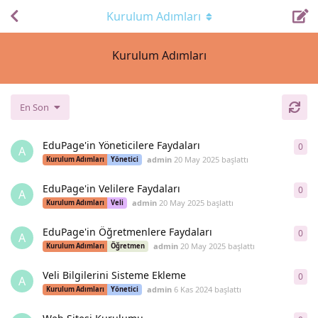
Kurulum Adımları
Kurulum Adımları
En Son
EduPage'in Yöneticilere Faydaları
0
0
ya
A
admin
20 May 2025
başlattı
Kurulum Adımları
Yönetici
EduPage'in Velilere Faydaları
0
0
ya
A
admin
20 May 2025
başlattı
Kurulum Adımları
Veli
EduPage'in Öğretmenlere Faydaları
0
0
ya
A
admin
20 May 2025
başlattı
Kurulum Adımları
Öğretmen
Veli Bilgilerini Sisteme Ekleme
0
0
ya
A
admin
6 Kas 2024
başlattı
Kurulum Adımları
Yönetici