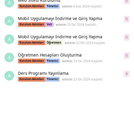
Web Sitesi Kurulumu
0
0
ya
A
admin
6 Kas 2024
başlattı
Kurulum Adımları
Yönetici
Mobil Uygulamayı İndirme ve Giriş Yapma
0
0
ya
A
admin
23 Eki 2024
başlattı
Kurulum Adımları
Veli
Mobil Uygulamayı İndirme ve Giriş Yapma
0
0
ya
A
admin
23 Eki 2024
başlattı
Kurulum Adımları
Öğretmen
Öğretmen Hesapları Oluşturma
0
0
ya
A
admin
23 Eki 2024
başlattı
Kurulum Adımları
Yönetici
Ders Programı Yayınlama
0
0
ya
A
admin
23 Eki 2024
başlattı
Kurulum Adımları
Yönetici